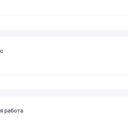
сс
я работа