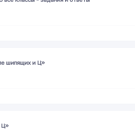
сле шипящих и Ц»
 Ц»