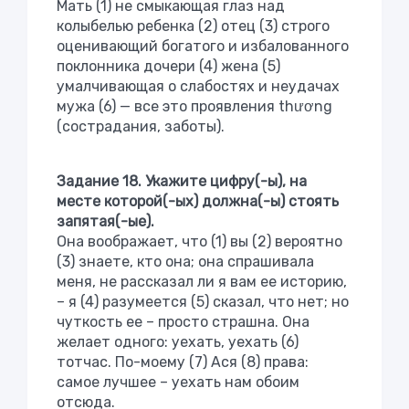
Мать (1) не смыкающая глаз над
колыбелью ребенка (2) отец (3) строго
оценивающий богатого и избалованного
поклонника дочери (4) жена (5)
умалчивающая о слабостях и неудачах
мужа (6) — все это проявления thương
(сострадания, заботы).
Задание 18. Укажите цифру(-ы), на
месте которой(-ых) должна(-ы) стоять
запятая(-ые).
Она воображает, что (1) вы (2) вероятно
(3) знаете, кто она; она спрашивала
меня, не рассказал ли я вам ее историю,
– я (4) разумеется (5) сказал, что нет; но
чуткость ее – просто страшна. Она
желает одного: уехать, уехать (6)
тотчас. По-моему (7) Ася (8) права:
самое лучшее – уехать нам обоим
отсюда.