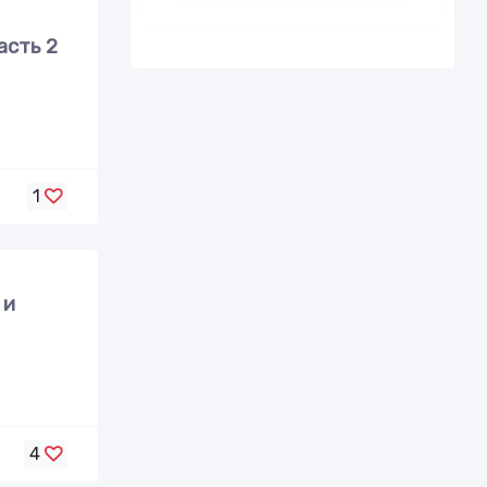
асть 2
1
 и
4