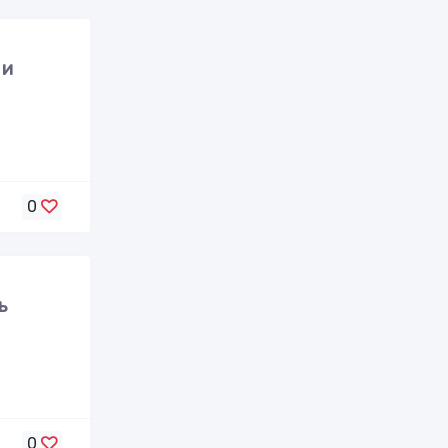
 и
0
ь
0