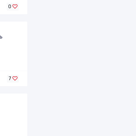
0
ь
7