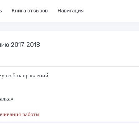
ь
Книга отзывов
Навигация
нию 2017-2018
у из 5 направлений.
галка»
качивания работы