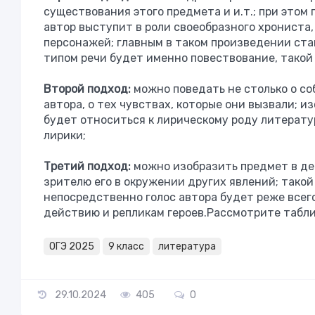
существования этого предмета и и.т.; при этом
автор выступит в роли своеобразного хрониста,
персонажей; главным в таком произведении ст
типом речи будет именно повествование, такой
Второй подход:
можно поведать не столько о соб
автора, о тех чувствах, которые они вызвали; 
будет относиться к лирическому роду литерат
лирики;
Третий подход:
можно изобразить предмет в дей
зрителю его в окружении других явлений; тако
непосредственно голос автора будет реже всего 
действию и репликам героев.Рассмотрите табли
ОГЭ 2025
9 класс
литература
29.10.2024
405
0