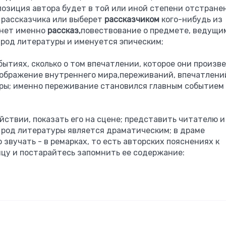
 позиция автора будет в той или иной степени отстране
 рассказчика или выберет
рассказчиком
кого-нибудь из
анет именно
рассказ,
повествование о предмете, ведущи
 род литературы и именуется эпическим;
ытиях, сколько о том впечатлении, которое они произве
изображение внутреннего мира,переживаний, впечатлени
уры; именно переживание становился главным событием
ствии, показать его на сцене; представить читателю и
й род литературы является драматическим; в драме
звучать - в ремарках, то есть авторских пояснениях к
цу и постарайтесь запомнить ее содержание: