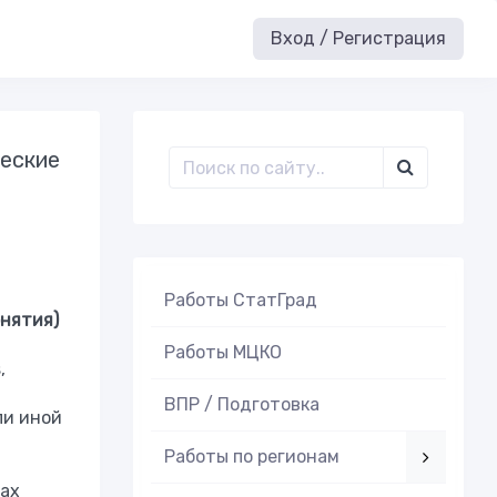
Вход / Регистрация
ческие
Работы СтатГрад
онятия)
Работы МЦКО
,
ВПР / Подготовка
ли иной
Работы по регионам
вах