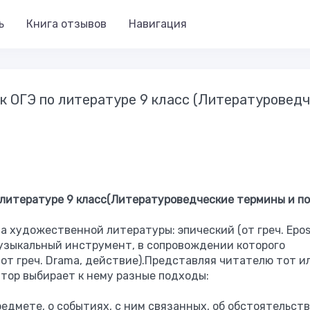
ь
Книга отзывов
Навигация
к ОГЭ по литературе 9 класс (Литературовед
 литературе 9 класс(Литературоведческие термины и п
 художественной литературы: эпический (от греч. Epos
узыкальный инструмент, в сопровождении которого
(от греч. Drama, действие).Представляя читателю тот и
втор выбирает к нему разные подходы:
едмете, о событиях, с ним связанных, об обстоятельст