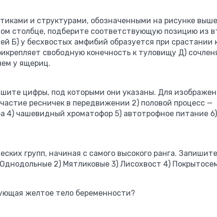
стиками и структурами, обозначенными на рисунке выш
ервом столбце, подберите соответствующую позицию из в
тей Б) у бесхвостых амфибий образуется при срастании 
прикрепляет свободную конечность к туловищу Д) сочлен
чем у ящериц.
пишите цифры, под которыми они указаны. Для изображен
участие ресничек в передвижении 2) половой процесс —
ра 4) чашевидный хроматофор 5) автотрофное питание 6)
ских групп, начиная с самого высокого ранга. Запишит
 Однодольные 2) Мятликовые 3) Лисохвост 4) Покрытос
рующая желтое тело беременности?