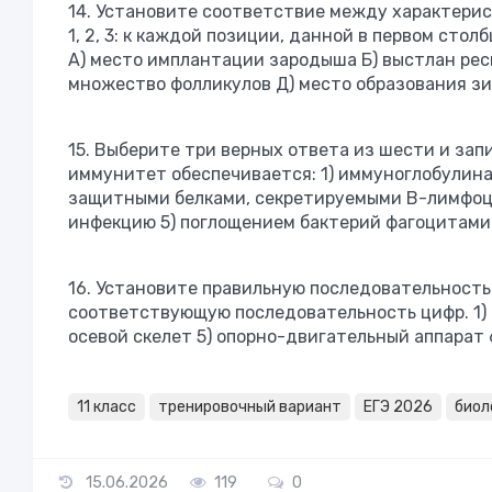
14. Установите соответствие между характери
1, 2, 3: к каждой позиции, данной в первом ст
А) место имплантации зародыша Б) выстлан ре
множество фолликулов Д) место образования зи
15. Выберите три верных ответа из шести и за
иммунитет обеспечивается: 1) иммуноглобулина
защитными белками, секретируемыми В-лимфоци
инфекцию 5) поглощением бактерий фагоцитами
16. Установите правильную последовательность
соответствующую последовательность цифр. 1) к
осевой скелет 5) опорно-двигательный аппарат 
11 класс
тренировочный вариант
ЕГЭ 2026
биол
15.06.2026
119
0