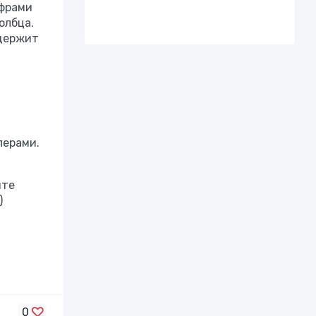
ифрами
олбца.
одержит
лерами.
ите
)
0