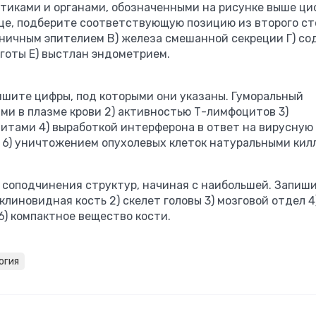
стиками и органами, обозначенными на рисунке выше ц
олбце, подберите соответствующую позицию из второго ст
сничным эпителием В) железа смешанной секреции Г) с
готы Е) выстлан эндометрием.
пишите цифры, под которыми они указаны. Гуморальный
ми в плазме крови 2) активностью Т-лимфоцитов 3)
тами 4) выработкой интерферона в ответ на вирусную
 6) уничтожением опухолевых клеток натуральными кил
 соподчинения структур, начиная с наибольшей. Запиш
линовидная кость 2) скелет головы 3) мозговой отдел 4
6) компактное вещество кости.
огия