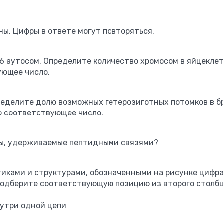
ы. Цифры в ответе могут повторяться.
46 аутосом. Определите количество хромосом в яйцекле
ующее число.
ределите долю возможных гетерозиготных потомков в бр
о соответствующее число.
уры, удерживаемые пептидными связями?
иками и структурами, обозначенными на рисунке цифрам
 подберите соответствующую позицию из второго столбц
утри одной цепи