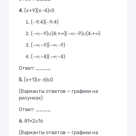
4.
(x+9)(x−4)<0
(−9;4)
(
−
9
;
4
)
(−∞;−9)∪(4;+∞)
(
−
∞
;
−
9
)
∪
(
4
;
+
∞
)
(−∞;−9)
(
−
∞
;
−
9
)
(−∞;−4)
(
−
∞
;
−
4
)
Ответ: ____
5.
(x+1)(x−6)≤0
(Варианты ответов — графики на
рисунках)
Ответ: ____
6.
81×2≥16
(Варианты ответов — графики на