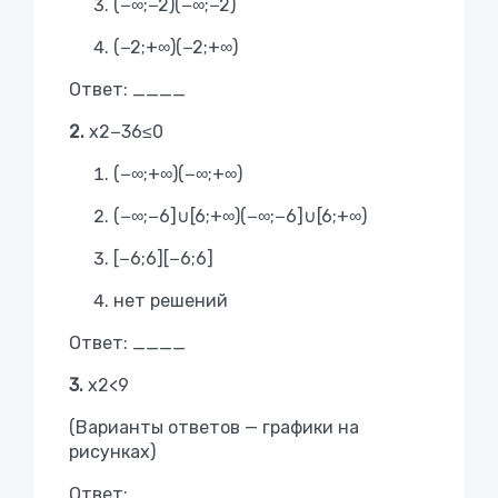
(−∞;−2)
(
−
∞
;
−
2
)
(−2;+∞)
(
−
2
;
+
∞
)
Ответ: ____
2.
x2−36≤0
(−∞;+∞)
(
−
∞
;
+
∞
)
(−∞;−6]∪[6;+∞)
(
−
∞
;
−
6
]
∪
[
6
;
+
∞
)
[−6;6]
[
−
6
;
6
]
нет решений
Ответ: ____
3.
x2<9
(Варианты ответов — графики на
рисунках)
Ответ: ____