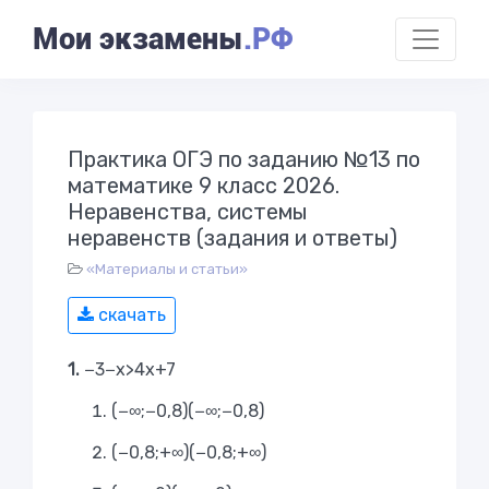
Мои экзамены
.РФ
Практика ОГЭ по заданию №13 по
математике 9 класс 2026.
Неравенства, системы
неравенств (задания и ответы)
«Материалы и статьи»
скачать
1.
−3−x>4x+7
(−∞;−0,8)
(
−
∞
;
−
0
,
8
)
(−0,8;+∞)
(
−
0
,
8
;
+
∞
)