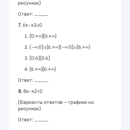
рисунках)
Ответ: ____
7.
6x−x2≥0
[0;+∞)
[
0
;
+
∞
)
(−∞;0]∪[6;+∞)
(
−
∞
;
0
]
∪
[
6
;
+
∞
)
[0;6]
[
0
;
6
]
[6;+∞)
[
6
;
+
∞
)
Ответ: ____
8.
8x−x2<0
(Варианты ответов — графики на
рисунках)
Ответ: ____