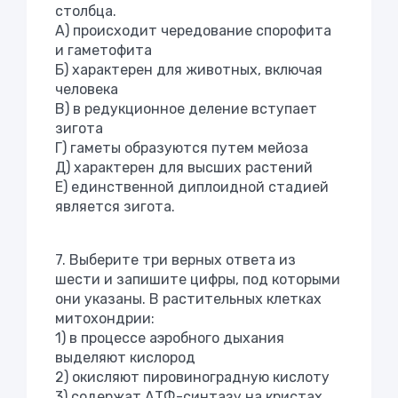
столбца.
А) происходит чередование спорофита
и гаметофита
Б) характерен для животных, включая
человека
В) в редукционное деление вступает
зигота
Г) гаметы образуются путем мейоза
Д) характерен для высших растений
Е) единственной диплоидной стадией
является зигота.
7. Выберите три верных ответа из
шести и запишите цифры, под которыми
они указаны. В растительных клетках
митохондрии:
1) в процессе аэробного дыхания
выделяют кислород
2) окисляют пировиноградную кислоту
3) содержат АТФ-синтазу на кристах