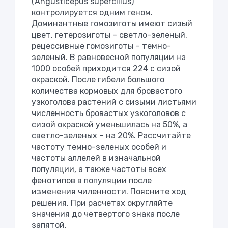
(Аngusticepus supercilius)
контролируется одним геном.
Доминантные гомозиготы имеют сизый
цвет, гетерозиготы – светло-зеленый,
рецессивные гомозиготы – темно-
зеленый. В равновесной популяции на
1000 особей приходится 224 с сизой
окраской. После гибели большого
количества кормовых для бровастого
узкоголова растений с сизыми листьями
численность бровастых узкоголовов с
сизой окраской уменьшилась на 50%, а
светло-зеленых – на 20%. Рассчитайте
частоту темно-зеленых особей и
частоты аллелей в изначальной
популяции, а также частоты всех
фенотипов в популяции после
изменения чиленности. Поясните ход
решения. При расчетах округляйте
значения до четвертого знака после
запятой.