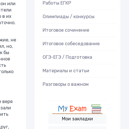
Работы ЕГКР
сон или
ители
 в их
Олимпиады / конкурсы
аточно.
Итоговое cочинение
жие, не
Итоговое cобеседование
л, но,
к бы
ОГЭ-ЕГЭ / Подготовка
анное
сть
Материалы и статьи
только
Разговоры о важном
е веря
азали
бить
Мои закладки
руг,