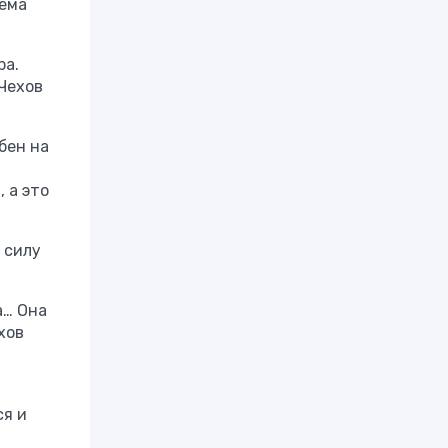
лема
ра.
 Чехов
бен на
 а это
 силу
а… Она
хов
ся и