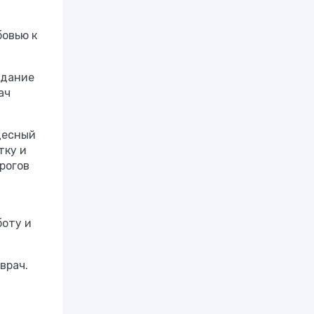
бовью к
адание
ач
десный
тку и
рогов
боту и
врач.