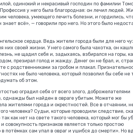
жилой, одинокий и некрасивый господин по фамилии Том
. Профессия у него была благородная: он лечил людей. Ж
 им человека, умеющего лечить болезни, и гордились, что
знает всё», — говорили про него. Но этого было недост
ангельское сердце. Ведь жители города были для него чу
ля них своей жизни. У него самого была чахотка, он кашля
лезнь, не щадил себя и, задыхаясь, взбирался на горы, ка
одом, презирал голод и жажду. Денег он не брал, и, стр
сте с родственниками за гробом и плакал. Признательно
тностях не было человека, который позволил бы себе не 
думать об этом.
вятостью оградил себя от всего злого, доброжелателями
, однажды был найден в овраге убитым. Можете же
ела жителями города и окрестностей. Все в отчаянии, н
того человека? Судьи, которые проводили следствие, ск
 так как нет на свете такого человека, который мог бы у
т и совокупность признаков является только простою
в потёмках сам упал в овраг и ушибся до смерти». Но вд