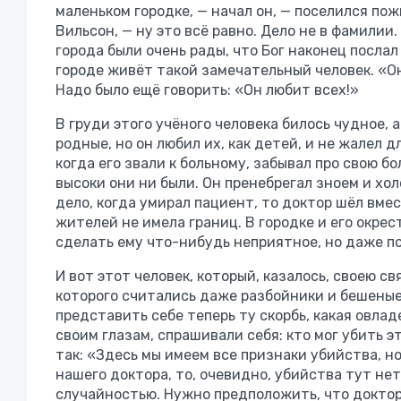
маленьком городке, — начал он, — поселился по
Вильсон, — ну это всё равно. Дело не в фамилии
города были очень рады, что Бог наконец послал
городе живёт такой замечательный человек. «Он 
Надо было ещё говорить: «Он любит всех!»
В груди этого учёного человека билось чудное, 
родные, но он любил их, как детей, и не жалел д
когда его звали к больному, забывал про свою бо
высоки они ни были. Он пренебрегал зноем и хол
дело, когда умирал пациент, то доктор шёл вме
жителей не имела границ. В городке и его окрес
сделать ему что-нибудь неприятное, но даже по
И вот этот человек, который, казалось, своею с
которого считались даже разбойники и бешеные
представить себе теперь ту скорбь, какая овлад
своим глазам, спрашивали себя: кто мог убить э
так: «Здесь мы имеем все признаки убийства, но
нашего доктора, то, очевидно, убийства тут не
случайностью. Нужно предположить, что доктор 