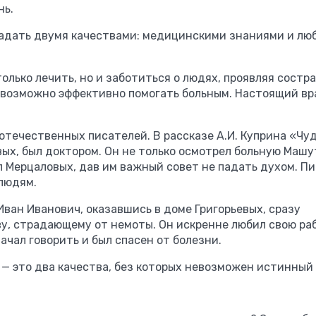
нь.
ладать двумя качествами: медицинскими знаниями и лю
только лечить, но и заботиться о людях, проявляя состр
евозможно эффективно помогать больным. Настоящий вр
течественных писателей. В рассказе А.И. Куприна «Чу
ых, был доктором. Он не только осмотрел больную Машу
л Мерцаловых, дав им важный совет не падать духом. Пи
 людям.
Иван Иванович, оказавшись в доме Григорьевых, сразу
у, страдающему от немоты. Он искренне любил свою ра
начал говорить и был спасен от болезни.
 — это два качества, без которых невозможен истинный 