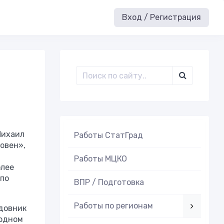
Вход / Регистрация
,
Михаил
Работы СтатГрад
новен»,
Работы МЦКО
олее
 по
ВПР / Подготовка
Работы по регионам
адовник
 одном