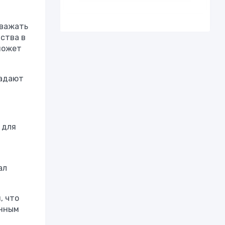
уважать
ства в
 может
радают
 для
ал
, что
инным