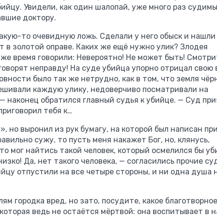
ийцу. Увидели, как один шалопай, уже много раз судимы
авшие доктору.
какую-то очевидную ложь. Сделали у него обыск и нашли
т в золотой оправе. Каких же ещё нужно улик? Злодея
же время говорили: Невероятно! Не может быть! Смотрит
говорят неправду! На суде убийца упорно отрицал свою 
овности было так же нетрудно, как в том, что земля чёрн
звешивали каждую улику, недоверчиво посматривали на
— наконец обратился главный судья к убийце. — Суд пр
приговорил тебя к…
», но выронил из рук бумагу, на которой был написан при
авильно сужу, то пусть меня накажет Бог, но, клянусь,
то мог найтись такой человек, который осмелился бы уб
изко! Да, нет такого человека, — согласились прочие су
ийцу отпустили на все четыре стороны, и ни одна душа 
м городка вред, но зато, посудите, какое благотворно
, которая ведь не остаётся мёртвой: она воспитывает в н