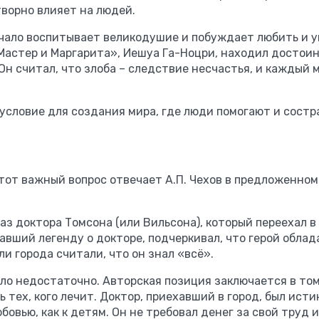
ворно влияет на людей.
начало воспитывает великодушие и побуждает любить и 
«Мастер и Маргарита», Иешуа Га-Ноцри, находил достоин
Он считал, что злоба – следствие несчастья, и каждый
– условие для создания мира, где люди помогают и сост
тот важный вопрос отвечает А.П. Чехов в предложенном
аз доктора Томсона (или Вильсона), который переехал в
авший легенду о докторе, подчеркивал, что герой облад
и города считали, что он знал «всё».
ло недостаточно. Авторская позиция заключается в том
ь тех, кого лечит. Доктор, приехавший в город, был ист
бовью, как к детям. Он не требовал денег за свой труд и