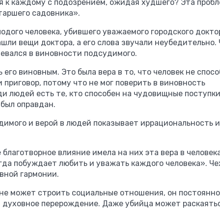
я к каждому с подозрением, ожидая худшего? Эта проб
старшего садовника».
одого человека, убившего уважаемого городского докто
ашли вещи доктора, а его слова звучали неубедительно.
невался в виновности подсудимого.
 его виновным. Это была вера в то, что человек не спосо
 приговор, потому что не мог поверить в виновность
ди людей есть те, кто способен на чудовищные поступки,
 был оправдан.
имого и верой в людей показывает иррациональность и
 благотворное влияние имела на них эта вера в человек
гда побуждает любить и уважать каждого человека». Че
вной гармонии.
й не может строить социальные отношения, он постоянно
на духовное перерождение. Даже убийца может раскаять