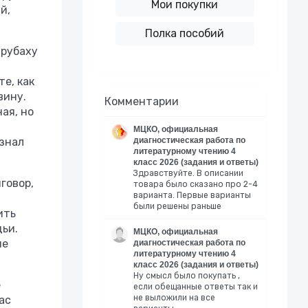
Мои покупки
й,
Полка пособий
 рубаху
е, как
вину.
Комментарии
ая, но
МЦКО, официальная
изнал
диагностическая работа по
литературному чтению 4
класс 2026 (задания и ответы)
Здравствуйте. В описании
говор,
товара было сказано про 2-4
варианта. Первые варианты
были решены раньше
ить
дьи.
МЦКО, официальная
не
диагностическая работа по
литературному чтению 4
класс 2026 (задания и ответы)
Ну смысл было покупать ,
е
если обещанные ответы так и
не выложили на все
ас