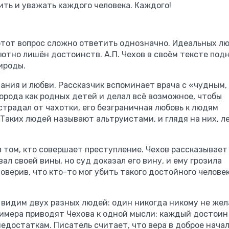
ть и уважать каждого человека. Каждого!
 этот вопрос сложно ответить однозначно. Идеальных л
олютно лишён достоинств. А.П. Чехов в своём тексте по
ироды.
ния и любви. Рассказчик вспоминает врача с «чудным,
орода как родных детей и делал всё возможное, чтобы
 страдал от чахотки, его безграничная любовь к людям
 Таких людей называют альтруистами, и глядя на них, л
 том, кто совершает преступление. Чехов рассказывает
ал своей вины, но суд доказал его вину, и ему грозила
поверив, что кто-то мог убить такого достойного человек
 видим двух разных людей: один никогда никому не жела
римера приводят Чехова к одной мысли: каждый достоин
достаткам. Писатель считает, что вера в доброе начал