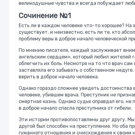
великодушные чувства и всегда побуждает люби
Сочинение №1
Есть ли в каждом человеке что-то хорошее? На
существует, и неизвестно, есть ли те, кто абс
проблему веры в доброе начало человеческой пр
По мнению писателя, каждый заслуживает внима
ангельским сердцем», который любил жителей г
облегчить их боль. Несмотря на то что врач сам
заставляла его забывать о собственном недуге.
верить в доброе начало человека.
Однако гораздо сложнее увидеть достоинства в
человеке, убившем врача. Преступник не признав
смертная казнь. Однако судья оправдал его, не 
в доброе начало спасла преступника от гибели.
Эти истории противопоставлены друг другу. Мы
другой был способен на преступление. Но оба п
гуманного отношения и снисхождения к своим не