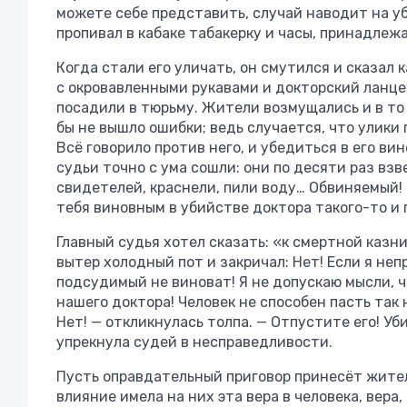
можете себе представить, случай наводит на уб
пропивал в кабаке табакерку и часы, принадлеж
Когда стали его уличать, он смутился и сказал 
с окровавленными рукавами и докторский ланце
посадили в тюрьму. Жители возмущались и в то 
бы не вышло ошибки; ведь случается, что улики 
Всё говорило против него, и убедиться в его вин
судьи точно с ума сошли: они по десяти раз в
свидетелей, краснели, пили воду… Обвиняемый! 
тебя виновным в убийстве доктора такого-то и 
Главный судья хотел сказать: «к смертной казни
вытер холодный пот и закричал: Нет! Если я непр
подсудимый не виноват! Я не допускаю мысли, ч
нашего доктора! Человек не способен пасть так н
Нет! — откликнулась толпа. — Отпустите его! Уб
упрекнула судей в несправедливости.
Пусть оправдательный приговор принесёт жителя
влияние имела на них эта вера в человека, вера