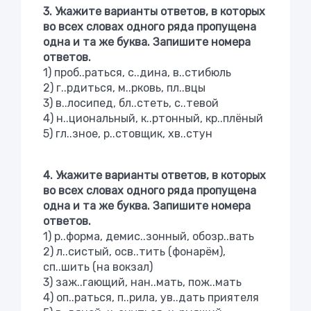
3. Укажите варианты ответов, в которых
во всех словах одного ряда пропущена
одна и та же буква. Запишите номера
ответов.
1) проб..раться, с..дина, в..стибюль
2) г..рдиться, м..рковь, пл..вцы
3) в..лосипед, бл..стеть, с..тевой
4) н..циональный, к..ртонный, кр..плёный
5) гл..зное, р..стовщик, хв..стун
4. Укажите варианты ответов, в которых
во всех словах одного ряда пропущена
одна и та же буква. Запишите номера
ответов.
1) р..форма, демис..зонный, обозр..вать
2) л..систый, осв..тить (фонарём),
сп..шить (на вокзал)
3) заж..гающий, нан..мать, пож..мать
4) оп..раться, п..рила, ув..дать приятеля