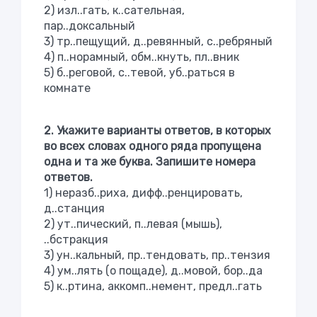
2) изл..гать, к..сательная,
пар..доксальный
3) тр..пещущий, д..ревянный, с..ребряный
4) п..норамный, обм..кнуть, пл..вник
5) б..реговой, с..тевой, уб..раться в
комнате
2. Укажите варианты ответов, в которых
во всех словах одного ряда пропущена
одна и та же буква. Запишите номера
ответов.
1) неразб..риха, дифф..ренцировать,
д..станция
2) ут..пический, п..левая (мышь),
..бстракция
3) ун..кальный, пр..тендовать, пр..тензия
4) ум..лять (о пощаде), д..мовой, бор..да
5) к..ртина, аккомп..немент, предл..гать