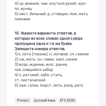
4) ур..внение, зам..хнуться рукой, жук-
пл..вунец
5) нест..бильный, р..стовщик, пож..мать
плечами
10. Укажите варианты ответов, в
которых во всех словах одного ряда
пропущена одна и та же буква.
Запишите номера ответов.
1) к..сить (глазом), н..логовая, сл..гаемое
2) сж..мать, сн..говик, закл..нание
3) возр..ждение, возг..рание,
пок..сившийся забор
4) п..ратский, забл..стать,
ст..листический
5) заж..галка, подст..лить, разд..рать
11 класс
русский язык
ЕГЭ 2026