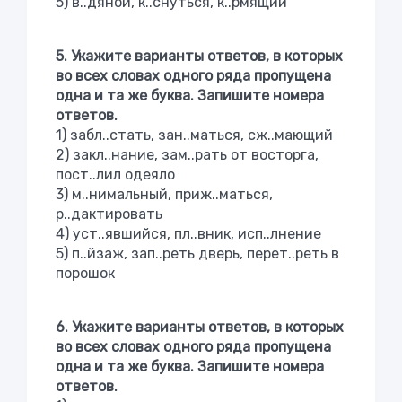
5) в..дяной, к..снуться, к..рмящий
5. Укажите варианты ответов, в которых
во всех словах одного ряда пропущена
одна и та же буква. Запишите номера
ответов.
1) забл..стать, зан..маться, сж..мающий
2) закл..нание, зам..рать от восторга,
пост..лил одеяло
3) м..нимальный, приж..маться,
р..дактировать
4) уст..явшийся, пл..вник, исп..лнение
5) п..йзаж, зап..реть дверь, перет..реть в
порошок
6. Укажите варианты ответов, в которых
во всех словах одного ряда пропущена
одна и та же буква. Запишите номера
ответов.