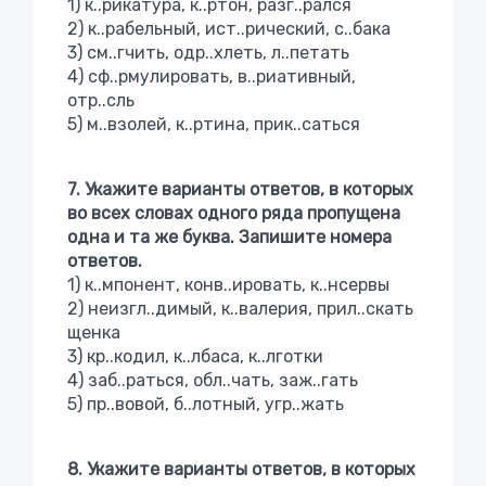
1) к..рикатура, к..ртон, разг..рался
2) к..рабельный, ист..рический, с..бака
3) см..гчить, одр..хлеть, л..петать
4) сф..рмулировать, в..риативный,
отр..сль
5) м..взолей, к..ртина, прик..саться
7. Укажите варианты ответов, в которых
во всех словах одного ряда пропущена
одна и та же буква. Запишите номера
ответов.
1) к..мпонент, конв..ировать, к..нсервы
2) неизгл..димый, к..валерия, прил..скать
щенка
3) кр..кодил, к..лбаса, к..лготки
4) заб..раться, обл..чать, заж..гать
5) пр..вовой, б..лотный, угр..жать
8. Укажите варианты ответов, в которых