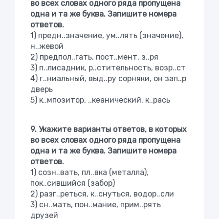
во всех словах одного ряда пропущена
одна и та же буква. Запишите номера
ответов.
1) предн..значение, ум..лять (значение),
н..жевой
2) предпол..гать, пост..мент, з..ря
3) п..лисадник, р..стительность, возр..ст
4) г..ниальный, выд..ру сорняки, он зап..р
дверь
5) к..мпозитор, ..кеанический, к..рась
9. Укажите варианты ответов, в которых
во всех словах одного ряда пропущена
одна и та же буква. Запишите номера
ответов.
1) созн..вать, пл..вка (металла),
пок..сившийся (забор)
2) разг..реться, к..снуться, водор..сли
3) сн..мать, пон..мание, прим..рять
друзей