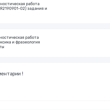
гностическая работа
Я2190901-02) задания и
гностическая работа
ексика и фразеология
ты
ентарии !