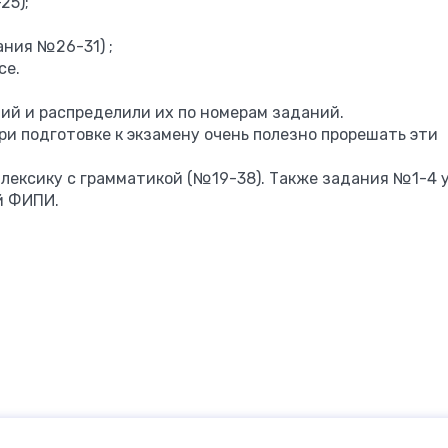
25);
ания №26-31) ;
се.
ний и распределили их по номерам заданий.
ри подготовке к экзамену очень полезно прорешать эти
 лексику с грамматикой (№19-38). Также задания №1-4 
й ФИПИ.